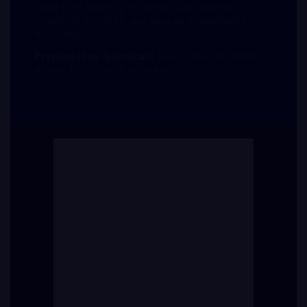
latón (con cobre) y el zamak (con aluminio,
magnesio y cobre), que poseen propiedades
mejoradas.
Propiedades Químicas:
Reacciona con ácidos y
álcalis. Es un metal anfótero.