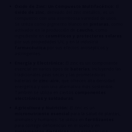
Óxido de Zinc: Un Compuesto Multifacético:
El
óxido de zinc
, derivado del zinc metálico, es un
compuesto con una asombrosa variedad de usos.
Se utiliza como pigmento blanco en
pinturas
, como
activador en la producción de
caucho
, como
ingrediente en
cosméticos y protectores solares
por sus propiedades UV, y en la industria
farmacéutica
por sus efectos antisépticos y
astringentes.
Energía y Electrónica:
El zinc es un componente
esencial en varios tipos de
baterías
, incluyendo las
tradicionales pilas secas y las prometedoras
baterías de
zinc-aire
, que ofrecen alta densidad
energética y son una alternativa más sostenible.
También se utiliza en ciertos
componentes
electrónicos y soldaduras
.
Agricultura y Nutrición:
El zinc es un
micronutriente esencial
para la salud de plantas,
animales y humanos. Se utiliza en
fertilizantes
para corregir deficiencias en el suelo y en
suplementos dietéticos
para asegurar una