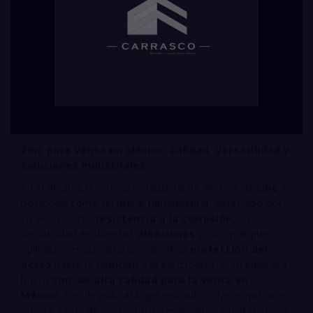
Zinc para Venta en México: Calidad, Versatilidad y
Soluciones Industriales
En el dinámico mercado industrial de México, el
zinc
se
posiciona como un metal fundamental, apreciado por
su excepcional
resistencia a la corrosión
, su
versatilidad en diversas
aleaciones
y sus múltiples
aplicaciones que abarcan desde la
protección del
acero
hasta la nutrición y la electrónica. Si tu empresa
busca
zinc de alta calidad para la venta en
México
, has llegado al lugar indicado. Ofrecemos una
amplia gama de presentaciones de zinc, adaptándonos