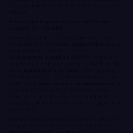
a las necesidades específicas de cada cliente y sector
industrial.
Descubre las Propiedades Clave del Zinc que
Impulsan tu Producción
El
zinc
que ponemos a tu disposición se caracteriza
por su distintivo color
blanco azulado brillante
y su
comportamiento físico único. Si bien es
moderadamente
maleable y dúctil
en rangos de
temperatura específicos, su verdadera fortaleza reside
en su
resistencia a la corrosión
. Esta propiedad
esencial se debe a la formación natural de una capa
protectora de
óxido de zinc
o
carbonato básico
, que
aísla el metal subyacente del entorno corrosivo,
prolongando significativamente la vida útil de los
materiales galvanizados y las estructuras expuestas a
la intemperie.
Además de su resistencia a la corrosión, el zinc es un
componente clave en la creación de importantes
aleaciones
. El
latón
, una aleación de zinc y cobre, es