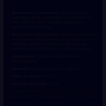
Maleabilidad y Ductilidad:
Moderadamente
maleable y dúctil, especialmente a temperaturas
entre 100°C y 150°C. Se vuelve quebradizo a
temperaturas más altas.
Resistencia a la Corrosión:
Excelente resistencia a
la corrosión, especialmente a la atmosférica y a la
humedad, debido a la formación de una capa
protectora de óxido de zinc o carbonato básico.
Soldabilidad:
Soldable mediante técnicas
convencionales.
Densidad:
Aproximadamente 7.14 g/cm³.
Punto de Fusión:
419.5 °C.
Punto de Ebullición:
907 °C.
Conductividad Eléctrica:
Moderada conductividad
eléctrica (aproximadamente el 27% de la del cobre).
Aleaciones:
Forma importantes aleaciones como el