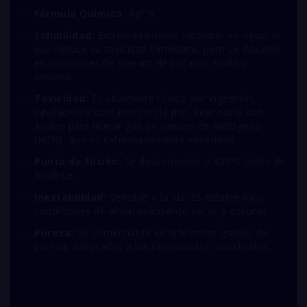
Fórmula Química:
A
g
CN
.
Solubilidad:
Extremadamente insoluble en agua, lo
que reduce su toxicidad inmediata, pero se disuelve
en soluciones de cianuro de potasio, sodio y
amonio.
Toxicidad:
Es altamente tóxico por ingestión,
inhalación y contacto con la piel. Reacciona con
ácidos para liberar gas de cianuro de hidrógeno
(
H
CN
), que es extremadamente venenoso.
Punto de Fusión:
Se descompone a 320°C antes de
fundirse.
Inestabilidad:
Sensible a la luz. Es estable bajo
condiciones de almacenamiento secas y oscuras.
Pureza:
Se comercializa en diferentes grados de
pureza, adaptados a las necesidades industriales.