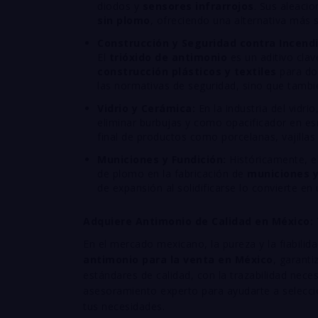
diodos y
sensores infrarrojos
. Sus aleaci
sin plomo
, ofreciendo una alternativa más s
Construcción y Seguridad contra Incendi
El
trióxido de antimonio
es un aditivo cla
construcción plásticos y textiles
para dot
las normativas de seguridad, sino que tambi
Vidrio y Cerámica:
En la industria del vidri
eliminar burbujas y como opacificador en esm
final de productos como porcelanas, vajillas 
Municiones y Fundición:
Históricamente, el
de plomo en la fabricación de
municiones y
de expansión al solidificarse lo convierte en
Adquiere Antimonio de Calidad en México: 
En el mercado mexicano, la pureza y la fiabili
antimonio para la venta en México
, garant
estándares de calidad, con la trazabilidad nece
asesoramiento experto para ayudarte a selecci
tus necesidades.