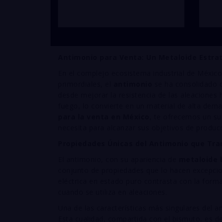
Antimonio para Venta: Un Metaloide Estrat
En el complejo ecosistema industrial de México,
primordiales, el
antimonio
se ha consolidado c
desde mejorar la resistencia de las aleaciones 
fuego, lo convierte en un material de alta dem
para la venta en México
, te ofrecemos un sum
necesita para alcanzar sus objetivos de producc
Propiedades Únicas del Antimonio que Tr
El antimonio, con su apariencia de
metaloide b
conjunto de propiedades que lo hacen excepcio
eléctrica en estado puro contrasta con la form
cuando se utiliza en aleaciones.
Una de las características más singulares del 
Esta cualidad, compartida con el bismuto, es de 