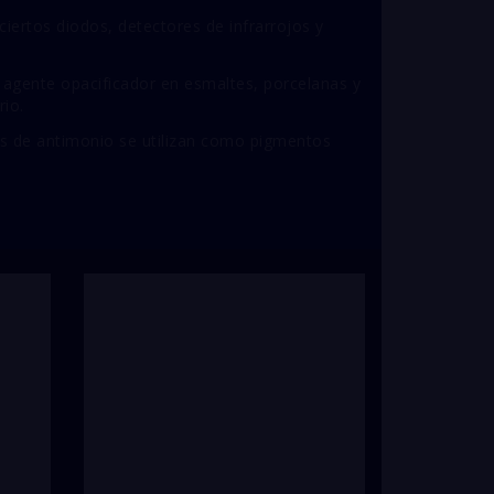
ciertos diodos, detectores de infrarrojos y
gente opacificador en esmaltes, porcelanas y
rio.
 de antimonio se utilizan como pigmentos