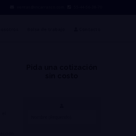
ventas@incarrasco.com
55-44-56-38-70
nosotros
Bolsa de trabajo
Contacto
Pida una cotización
sin costo
a
 el
tección