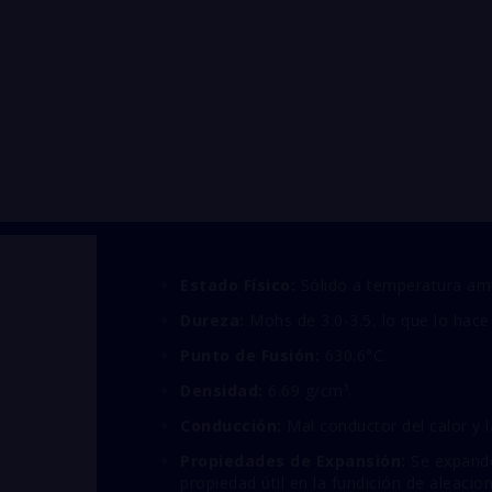
Estado Físico:
Sólido a temperatura am
Dureza:
Mohs de 3.0-3.5, lo que lo hace
Punto de Fusión:
630.6°C.
Densidad:
6.69 g/cm³.
Conducción:
Mal conductor del calor y l
Propiedades de Expansión:
Se expande 
propiedad útil en la fundición de aleacio