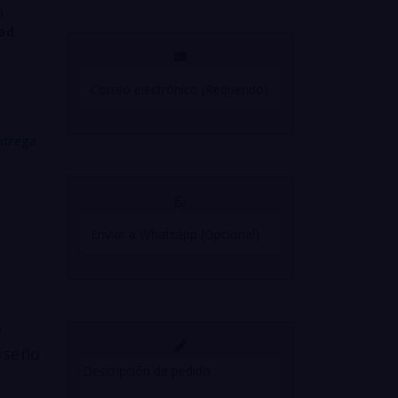
a
dad
ntrega
e
iseño