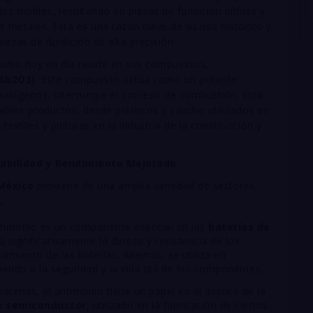
os moldes, resultando en piezas de fundición nítidas y
os metales. Esta es una razón clave de su uso histórico y
iezas de fundición de alta precisión.
imonio hoy en día reside en sus compuestos,
S
b
2
O
3
)
. Este compuesto actúa como un potente
halógenos, interrumpe el proceso de combustión. Esta
ables productos, desde plásticos y caucho utilizados en
 textiles y pinturas en la industria de la construcción y
rabilidad y Rendimiento Mejorado
México
proviene de una amplia variedad de sectores,
:
timonio es un componente esencial en las
baterías de
 significativamente la dureza y resistencia de los
dimiento de las baterías. Además, se utiliza en
yendo a la seguridad y la vida útil de los componentes.
baterías, el antimonio tiene un papel en el avance de la
un
semiconductor
, utilizado en la fabricación de ciertos