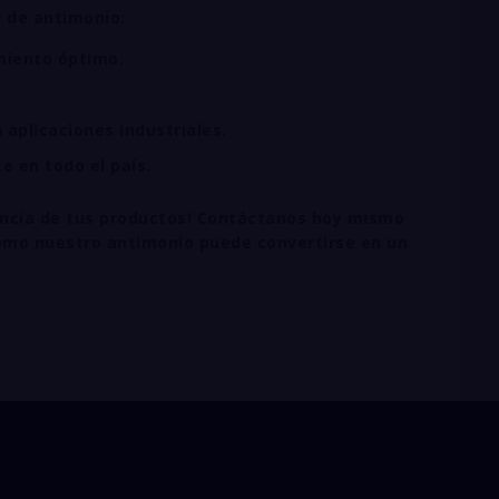
 de antimonio:
miento óptimo.
aplicaciones industriales.
e en todo el país.
ciencia de tus productos! Contáctanos hoy mismo
 cómo nuestro antimonio puede convertirse en un
IO refinado Argentina