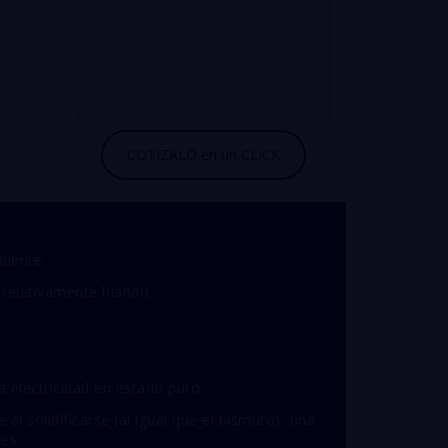
biente.
 relativamente blando.
a electricidad en estado puro.
al solidificarse (al igual que el bismuto), una
nes.