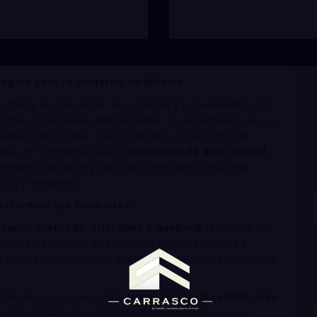
égico para la Industria en México
 donde la innovación, la seguridad y la durabilidad son
omo un metaloide indispensable. Su versatilidad, que va
hasta proporcionar una protección crucial contra el
anda. Si tu empresa busca
antimonio de alta calidad
inistro confiable y las soluciones que tu industria
ión y seguridad.
ansforman tus Productos
lanco plateado, cristalino y quebradizo
, posee un
nalmente valioso. Su baja conductividad térmica y
a en que transforma las propiedades de otros materiales
antimonio es su capacidad de
expansión al solidificarse
.
gran utilidad en la industria de la fundición, ya que