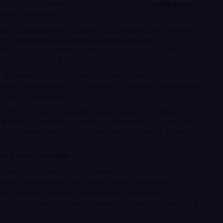
ones son fundamentales en la producción de
soldaduras
egura y eficiente.
os:
La seguridad es un pilar de la construcción moderna.
ve en
pinturas, selladores y materiales de
arlos de propiedades ignífugas. Esto no solo cumple con
én protege vidas y propiedades.
o, el antimonio se usa como un agente clarificante para
altes y cerámicas. Esto mejora la calidad y la apariencia
y vidrios especiales.
 antimonio se ha utilizado para endurecer las aleaciones
 balas
, mejorando su forma y resistencia. Su capacidad
 un metaloide ideal para la fundición de tipos de imprenta.
Tu Socio Confiable
dad son esenciales. Como tu proveedor estratégico de
izamos un producto que cumple con los más altos
saria para tus procesos industriales. Ofrecemos
onar la presentación de antimonio que mejor se adapte a