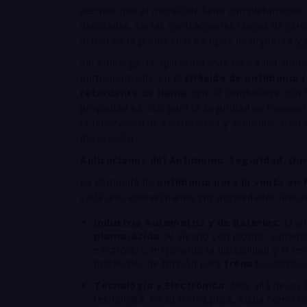
permite que el metaloide llene completamente l
detalladas, sin las contracciones típicas de otr
actual en la producción de tipos de imprenta y p
Sin embargo, la aplicación más crítica del ant
particularmente en el
trióxido de antimonio (
retardante de llama
, que al combinarse con 
propiedad es vital para la seguridad en innumer
la fabricación de electrónicos y vehículos, hasta
decoración.
Aplicaciones del Antimonio: Seguridad, Du
La demanda de
antimonio para la venta en 
cada uno aprovechando sus propiedades únicas
Industria Automotriz y de Baterías:
El an
plomo-ácido
. Al alearlo con plomo, aumenta
electrodos, mejorando la durabilidad y el ren
materiales de fricción para
frenos
, contribu
Tecnología y Electrónica:
Más allá de las 
tecnología. En su forma pura, actúa como 