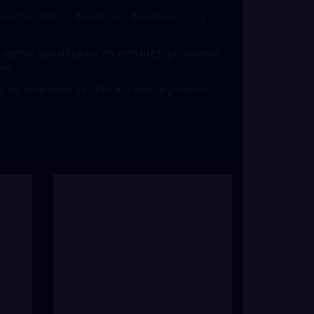
ciertos diodos, detectores de infrarrojos y
gente opacificador en esmaltes, porcelanas y
rio.
 de antimonio se utilizan como pigmentos