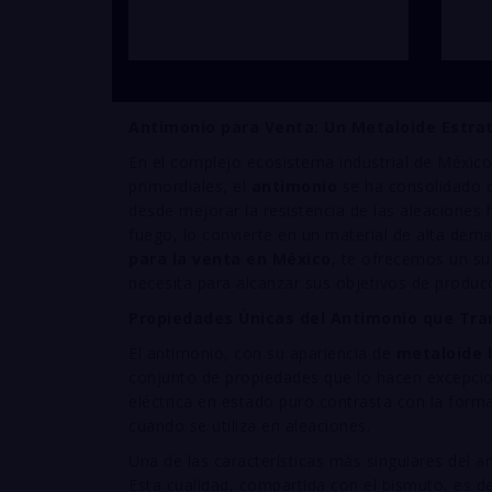
Antimonio para Venta: Un Metaloide Estrat
En el complejo ecosistema industrial de México,
primordiales, el
antimonio
se ha consolidado c
desde mejorar la resistencia de las aleaciones 
fuego, lo convierte en un material de alta dem
para la venta en México
, te ofrecemos un sum
necesita para alcanzar sus objetivos de producc
Propiedades Únicas del Antimonio que Tr
El antimonio, con su apariencia de
metaloide b
conjunto de propiedades que lo hacen excepcio
eléctrica en estado puro contrasta con la form
cuando se utiliza en aleaciones.
Una de las características más singulares del 
Esta cualidad, compartida con el bismuto, es de 