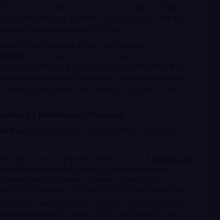
os moldes, resultando en piezas de fundición nítidas y
os metales. Esta es una razón clave de su uso histórico y
iezas de fundición de alta precisión.
imonio hoy en día reside en sus compuestos,
S
b
2
O
3
)
. Este compuesto actúa como un potente
halógenos, interrumpe el proceso de combustión. Esta
ables productos, desde plásticos y caucho utilizados en
 textiles y pinturas en la industria de la construcción y
rabilidad y Rendimiento Mejorado
México
proviene de una amplia variedad de sectores,
:
timonio es un componente esencial en las
baterías de
 significativamente la dureza y resistencia de los
dimiento de las baterías. Además, se utiliza en
yendo a la seguridad y la vida útil de los componentes.
baterías, el antimonio tiene un papel en el avance de la
un
semiconductor
, utilizado en la fabricación de ciertos