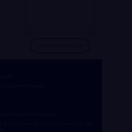
biente.
 relativamente blando.
a electricidad en estado puro.
al solidificarse (al igual que el bismuto), una
nes.