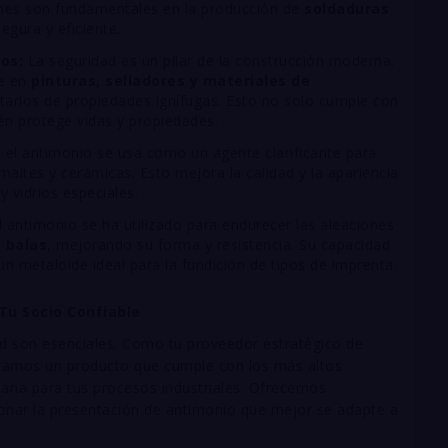
ones son fundamentales en la producción de
soldaduras
egura y eficiente.
os:
La seguridad es un pilar de la construcción moderna.
ve en
pinturas, selladores y materiales de
arlos de propiedades ignífugas. Esto no solo cumple con
én protege vidas y propiedades.
o, el antimonio se usa como un agente clarificante para
altes y cerámicas. Esto mejora la calidad y la apariencia
y vidrios especiales.
 antimonio se ha utilizado para endurecer las aleaciones
 balas
, mejorando su forma y resistencia. Su capacidad
 un metaloide ideal para la fundición de tipos de imprenta.
Tu Socio Confiable
dad son esenciales. Como tu proveedor estratégico de
izamos un producto que cumple con los más altos
saria para tus procesos industriales. Ofrecemos
onar la presentación de antimonio que mejor se adapte a