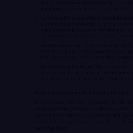
diodos y
sensores infrarrojos
. Sus aleaci
sin plomo
, ofreciendo una alternativa más s
Construcción y Seguridad contra Incendi
El
trióxido de antimonio
es un aditivo cla
construcción plásticos y textiles
para dot
las normativas de seguridad, sino que tambi
Vidrio y Cerámica:
En la industria del vidri
eliminar burbujas y como opacificador en esm
final de productos como porcelanas, vajillas 
Municiones y Fundición:
Históricamente, el
de plomo en la fabricación de
municiones y
de expansión al solidificarse lo convierte en
Adquiere Antimonio de Calidad en México: 
En el mercado mexicano, la pureza y la fiabili
antimonio para la venta en México
, garant
estándares de calidad, con la trazabilidad nece
asesoramiento experto para ayudarte a selecci
tus necesidades.