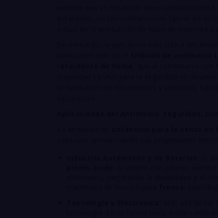
permite que el metaloide llene completamente l
detalladas, sin las contracciones típicas de otr
actual en la producción de tipos de imprenta y p
Sin embargo, la aplicación más crítica del ant
particularmente en el
trióxido de antimonio (
retardante de llama
, que al combinarse con 
propiedad es vital para la seguridad en innumer
la fabricación de electrónicos y vehículos, hasta
decoración.
Aplicaciones del Antimonio: Seguridad, Du
La demanda de
antimonio para la venta en 
cada uno aprovechando sus propiedades únicas
Industria Automotriz y de Baterías:
El an
plomo-ácido
. Al alearlo con plomo, aumenta
electrodos, mejorando la durabilidad y el ren
materiales de fricción para
frenos
, contribu
Tecnología y Electrónica:
Más allá de las 
tecnología. En su forma pura, actúa como 