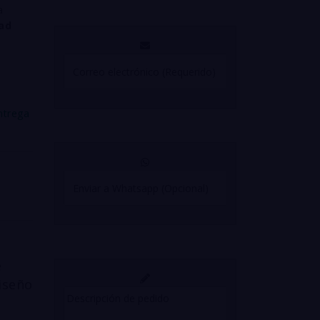
a
dad
ntrega
e
iseño