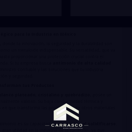
égico para la Industria en México
 donde la innovación, la seguridad y la durabilidad son
omo un metaloide indispensable. Su versatilidad, que va
hasta proporcionar una protección crucial contra el
anda. Si tu empresa busca
antimonio de alta calidad
inistro confiable y las soluciones que tu industria
ión y seguridad.
ansforman tus Productos
lanco plateado, cristalino y quebradizo
, posee un
nalmente valioso. Su baja conductividad térmica y
a en que transforma las propiedades de otros materiales
antimonio es su capacidad de
expansión al solidificarse
.
gran utilidad en la industria de la fundición, ya que