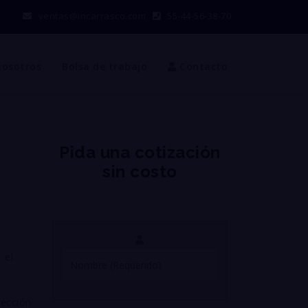
ventas@incarrasco.com
55-44-56-38-70
nosotros
Bolsa de trabajo
Contacto
Pida una cotización
sin costo
a
 el
tección