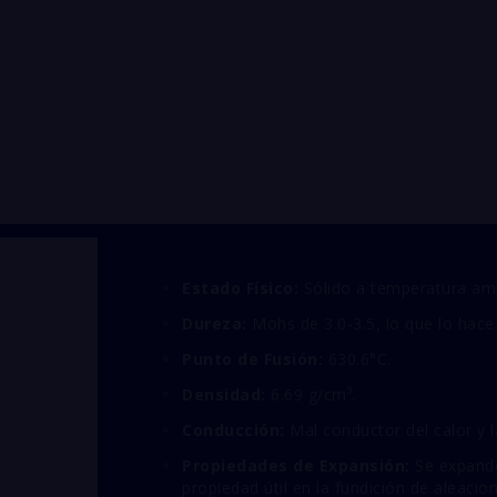
Estado Físico:
Sólido a temperatura am
Dureza:
Mohs de 3.0-3.5, lo que lo hace
Punto de Fusión:
630.6°C.
Densidad:
6.69 g/cm³.
Conducción:
Mal conductor del calor y l
Propiedades de Expansión:
Se expande 
propiedad útil en la fundición de aleacio