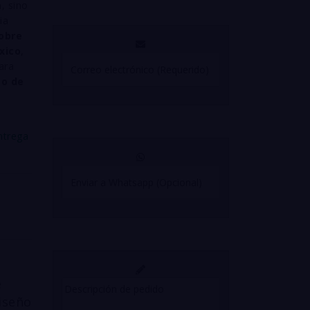
a, sino
ia
obre
xico
,
ara
to de
ntrega
e
iseño