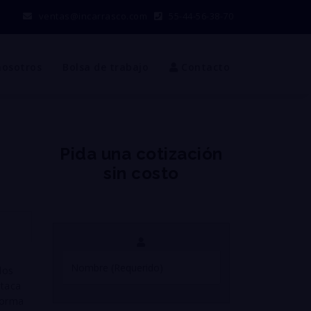
ventas@incarrasco.com
55-44-56-38-70
nosotros
Bolsa de trabajo
Contacto
Pida una cotización
sin costo
dos
taca
forma