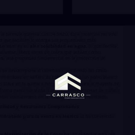
 la fórmula química
C
u
S
O
4
⋅
5
H
2
O
. Esta molécula no solo
ino que también le otorga sus propiedades más
stacadas es su
alta solubilidad en agua
, lo que facilita
isolverse, libera iones de cobre que actúan como
as
, una propiedad fundamental en la protección de
y se descompone al calentarse, perdiendo las cinco
formándose en sulfato de cobre anhidro, un polvo blanco
to clave en la química inorgánica, pero para la mayoría de
su forma pentahidratada. Las soluciones acuosas de sulfato
e debe considerarse en su manejo y almacenamiento.
atilidad y Resultados Comprobados
hidratado para la venta en México
lo ha convertido
s y Maximización de la Cosecha:
En el sector agrícola,