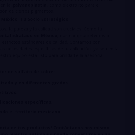
 en la
galvanoplastia
, como electrolito para el
ción de ciertos pigmentos.
 México: Tu Socio Estratégico
s, la pureza y la calidad son cruciales. Como tu
pentahidratado en México
, nos comprometemos a
 estrictos estándares de calidad. Contamos con
as necesidades específicas de tu aplicación, ya sea en la
Nuestro equipo está listo para brindarte la asesoría
or de sulfato de cobre:
izada y en diferentes grados.
titivos.
icaciones específicas.
odo el territorio mexicano.
ciencia de tus productos! Contáctanos hoy mismo
 cómo nuestro antimonio puede convertirse en un