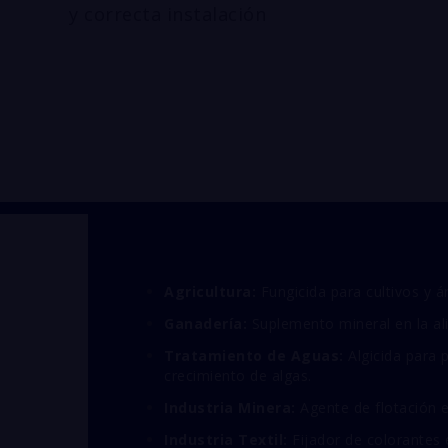
y correcta instalación
Agricultura:
Fungicida para cultivos y ár
Ganadería:
Suplemento mineral en la al
Tratamiento de Aguas:
Algicida para 
crecimiento de algas.
Industria Minera:
Agente de flotación 
Industria Textil:
Fijador de colorantes en