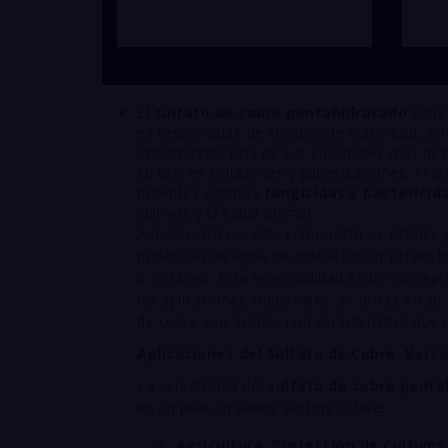
El
sulfato de cobre pentahidratado
tiene
es responsable de su vibrante color azul, s
importantes. Una de sus cualidades más de
su uso en soluciones y pulverizaciones. Al d
potentes agentes
fungicidas y bactericid
cultivos y la salud animal.
A nivel químico, este compuesto es estable 
moléculas de agua de cristalización y trans
o grisáceo. Esta reversibilidad es un concep
las aplicaciones industriales, se utiliza en 
de cobre son ácidas, una característica qu
Aplicaciones del Sulfato de Cobre: Vers
La versatilidad del
sulfato de cobre penta
en un pilar en varios sectores clave:
Agricultura: Protección de Cultivo