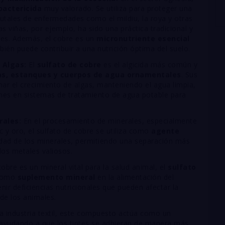
bactericida
muy valorado. Se utiliza para proteger una
rutales de enfermedades como el mildiu, la roya y otras
as viñas, por ejemplo, ha sido una práctica tradicional y
les. Además, el cobre es un
micronutriente esencial
bién puede contribuir a una nutrición óptima del suelo.
 Algas:
El
sulfato de cobre
es el algicida más común y
as, estanques y cuerpos de agua ornamentales
. Sus
nar el crecimiento de algas, manteniendo el agua limpia,
ones en sistemas de tratamiento de agua potable para
rales:
En el procesamiento de minerales, especialmente
c y oro, el sulfato de cobre se utiliza como
agente
lidad de los minerales, permitiendo una separación más
los metales valiosos.
bre es un mineral vital para la salud animal, el
sulfato
 como
suplemento mineral
en la alimentación del
ir deficiencias nutricionales que pueden afectar la
 de los animales.
a industria textil, este compuesto actúa como un
 ayudando a que los tintes se adhieran de manera más