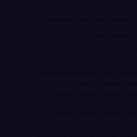
efectiva a las fibras. También se utiliza
recubrimiento de cobre, y en la fabrica
Adquiere Sulfato de Cobre de Calidad en
En el complejo mercado de productos químico
proveedor confiable de
sulfato de cobre 
ofrecer un producto que cumple con los más
diferentes grados de pureza para satisfacer l
agricultura, la industria o la investigación. 
necesaria.
Beneficios de elegirnos como tu proveed
Sulfato de cobre con pureza garant
Suministro estable y precios compe
Asesoramiento técnico para tus apl
Logística eficiente y entregas en t
¡Potencia la seguridad, durabilidad y efi
para solicitar una cotización y descubrir