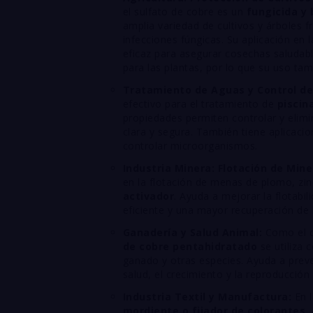
el sulfato de cobre es un
fungicida y 
amplia variedad de cultivos y árboles f
infecciones fúngicas. Su aplicación en l
eficaz para asegurar cosechas saludab
para las plantas, por lo que su uso tam
Tratamiento de Aguas y Control de
efectivo para el tratamiento de
piscin
propiedades permiten controlar y elimi
clara y segura. También tiene aplicaci
controlar microorganismos.
Industria Minera: Flotación de Mine
en la flotación de menas de plomo, zin
activador
. Ayuda a mejorar la flotabi
eficiente y una mayor recuperación de 
Ganadería y Salud Animal:
Como el co
de cobre pentahidratado
se utiliza
ganado y otras especies. Ayuda a preven
salud, el crecimiento y la reproducción
Industria Textil y Manufactura:
En l
mordiente o fijador de colorantes
,