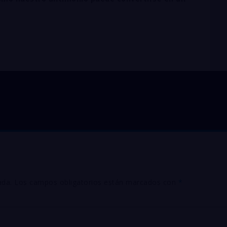
entahidratado el salvado
ada.
Los campos obligatorios están marcados con
*