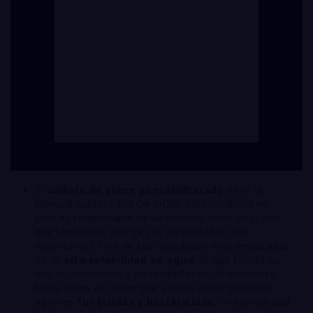
El
sulfato de cobre pentahidratado
tiene la
fórmula química
C
u
S
O
4
⋅
5
H
2
O
. Esta molécula no
solo es responsable de su vibrante color azul, sino
que también le otorga sus propiedades más
importantes. Una de sus cualidades más destacadas
es su
alta solubilidad en agua
, lo que facilita su
uso en soluciones y pulverizaciones. Al disolverse,
libera iones de cobre que actúan como potentes
agentes
fungicidas y bactericidas
, una propiedad