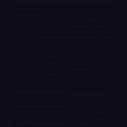
Óxido de Zinc: Un Compuesto Multifacético:
El
óxido de zinc
, derivado del zinc metálico, es un
compuesto con una asombrosa variedad de usos.
Se utiliza como pigmento blanco en
pinturas
, como
activador en la producción de
caucho
, como
ingrediente en
cosméticos y protectores solares
por sus propiedades UV, y en la industria
farmacéutica
por sus efectos antisépticos y
astringentes.
Energía y Electrónica:
El zinc es un componente
esencial en varios tipos de
baterías
, incluyendo las
tradicionales pilas secas y las prometedoras
baterías de
zinc-aire
, que ofrecen alta densidad
energética y son una alternativa más sostenible.
También se utiliza en ciertos
componentes
electrónicos y soldaduras
.
Agricultura y Nutrición:
El zinc es un
micronutriente esencial
para la salud de plantas,
animales y humanos. Se utiliza en
fertilizantes
para corregir deficiencias en el suelo y en
suplementos dietéticos
para asegurar una