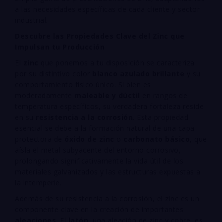
a las necesidades específicas de cada cliente y sector
industrial.
Descubre las Propiedades Clave del Zinc que
Impulsan tu Producción
El
zinc
que ponemos a tu disposición se caracteriza
por su distintivo color
blanco azulado brillante
y su
comportamiento físico único. Si bien es
moderadamente
maleable y dúctil
en rangos de
temperatura específicos, su verdadera fortaleza reside
en su
resistencia a la corrosión
. Esta propiedad
esencial se debe a la formación natural de una capa
protectora de
óxido de zinc
o
carbonato básico
, que
aísla el metal subyacente del entorno corrosivo,
prolongando significativamente la vida útil de los
materiales galvanizados y las estructuras expuestas a
la intemperie.
Además de su resistencia a la corrosión, el zinc es un
componente clave en la creación de importantes
aleaciones
. El
latón
, una aleación de zinc y cobre, es