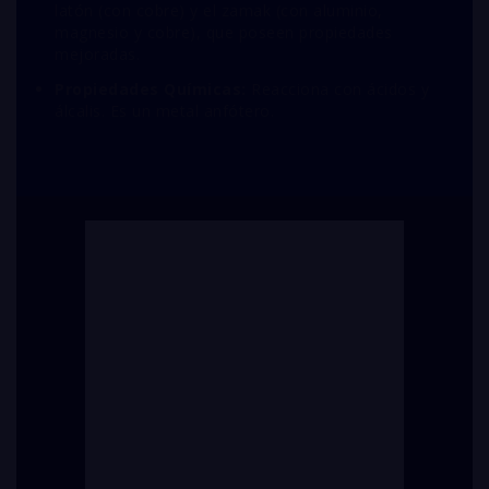
latón (con cobre) y el zamak (con aluminio,
magnesio y cobre), que poseen propiedades
mejoradas.
Propiedades Químicas:
Reacciona con ácidos y
álcalis. Es un metal anfótero.