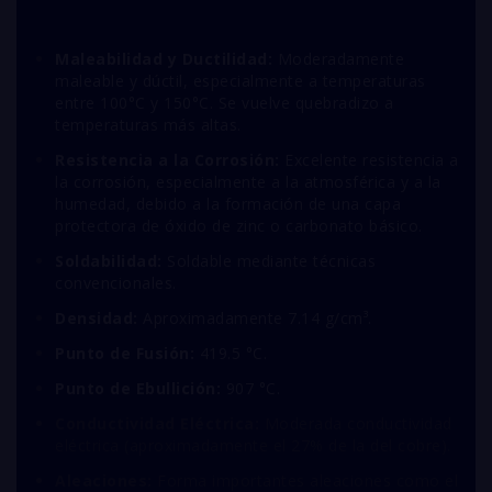
Maleabilidad y Ductilidad:
Moderadamente
maleable y dúctil, especialmente a temperaturas
entre 100°C y 150°C. Se vuelve quebradizo a
temperaturas más altas.
Resistencia a la Corrosión:
Excelente resistencia a
la corrosión, especialmente a la atmosférica y a la
humedad, debido a la formación de una capa
protectora de óxido de zinc o carbonato básico.
Soldabilidad:
Soldable mediante técnicas
convencionales.
Densidad:
Aproximadamente 7.14 g/cm³.
Punto de Fusión:
419.5 °C.
Punto de Ebullición:
907 °C.
Conductividad Eléctrica:
Moderada conductividad
eléctrica (aproximadamente el 27% de la del cobre).
Aleaciones:
Forma importantes aleaciones como el