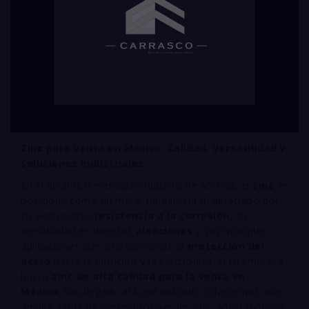
Zinc para Venta en México: Calidad, Versatilidad y
Soluciones Industriales
En el dinámico mercado industrial de México, el
zinc
se
posiciona como un metal fundamental, apreciado por
su excepcional
resistencia a la corrosión
, su
versatilidad en diversas
aleaciones
y sus múltiples
aplicaciones que abarcan desde la
protección del
acero
hasta la nutrición y la electrónica. Si tu empresa
busca
zinc de alta calidad para la venta en
México
, has llegado al lugar indicado. Ofrecemos una
amplia gama de presentaciones de zinc, adaptándonos