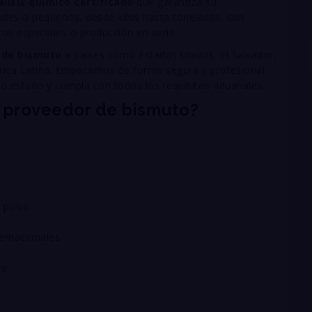
álisis químico certificado
que garantiza su
des o pequeños, desde kilos hasta toneladas, con
os especiales o producción en serie.
 de bismuto
a países como Estados Unidos, El Salvador,
rica Latina. Empacamos de forma segura y profesional
to estado y cumpla con todos los requisitos aduanales.
u proveedor de bismuto?
o polvo
ternacionales
as