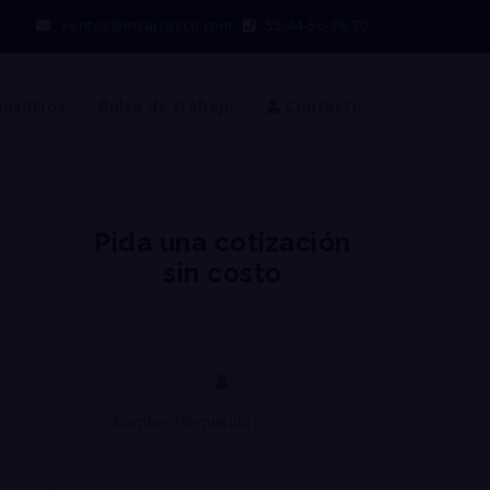
ventas@incarrasco.com
55-44-56-38-70
nosotros
Bolsa de trabajo
Contacto
Pida una cotización
sin costo