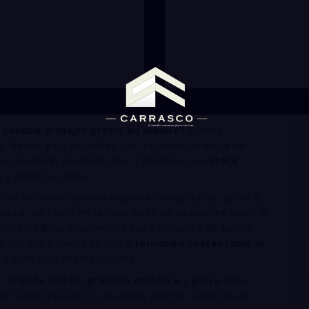
calidad al mejor precio en México?
Somos
o
, ideales para industrias que requieren un metal no
la expansión al solidificarse. Contamos con
stock
s y América Latina.
 en sectores como la industria farmacéutica, química,
mética, así como en la fabricación de aleaciones libres de
ivos médicos y materiales con bajo punto de fusión.
za, nuestro bismuto es una
alternativa sustentable al
 sanitarias internacionales.
s:
lingote sólido
,
granalla metálica
y
polvo fino
,
de transformación de nuestros clientes. Cada lote es