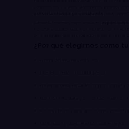
cuidadosamente seleccionado y cuenta con
an
composición y pureza. Atendemos pedidos gran
asesoría técnica personalizada
para proyect
Además, tenemos experiencia en
exportación
Colombia, Guatemala, y otros destinos en Amé
para asegurar que el producto llegue en perfec
¿Por qué elegirnos como t
Pureza del 99.93% certificada
Excelente relación calidad-precio
Presentaciones versátiles: lingote, granalla 
Atención inmediata y envíos nacionales e in
Asesoría técnica para aplicaciones específic
Facturación y cumplimiento fiscal en regla