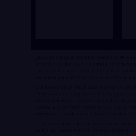
¿Buscas comprar bismuto metálico de alta 
proveedores directos de
bismuto 99.93% pur
tóxico, denso, y con propiedades únicas como 
permanente
y entregas rápidas en todo el paí
El
bismuto
es un metal cada vez más solicitado
electrónica, metalúrgica, de la belleza y la cos
plomo, soldaduras seguras, pigmentos, disposit
Gracias a su carácter ecológico y su alta pure
plomo
que cumple con las normas ambientales y
Ofrecemos el bismuto en varias presentacione
según las necesidades del proceso industrial o 