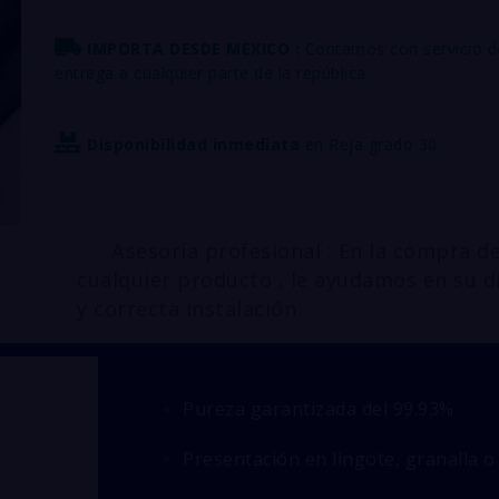
IMPORTA DESDE MEXICO :
Contamos con servicio d
entrega a cualquier parte de la república
Disponibilidad inmediata
en Reja grado 30
Asesoría profesional : En la compra d
cualquier producto , le ayudamos en su d
y correcta instalación
Pureza garantizada del 99.93%
Presentación en lingote, granalla o