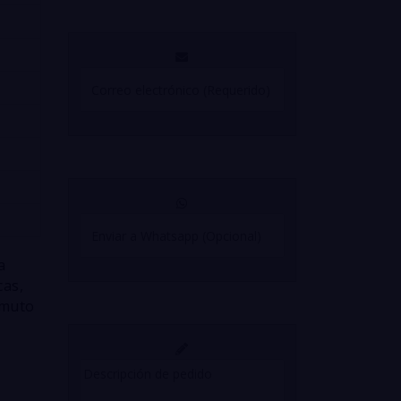
a
cas,
smuto
e