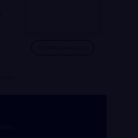
e
e
iseño
 polvo