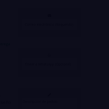
ntrega
e
iseño