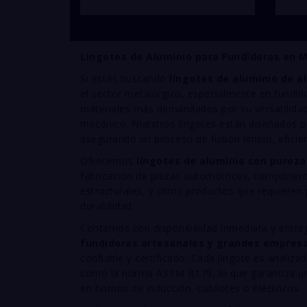
Lingotes de Aluminio para Fundidoras en M
Si estás buscando
lingotes de aluminio de a
el sector metalúrgico, especialmente en fundid
materiales más demandados por su versatilidad
mecánico. Nuestros lingotes están diseñados pa
asegurando un proceso de fusión limpio, eficien
Ofrecemos
lingotes de aluminio con pureza
fabricación de piezas automotrices, componente
estructurales, y otros productos que requieren 
durabilidad.
Contamos con disponibilidad inmediata y entreg
fundidoras artesanales y grandes empresa
confiable y certificado. Cada lingote es anali
como la norma ASTM B179, lo que garantiza u
en hornos de inducción, cubilotes o eléctricos.