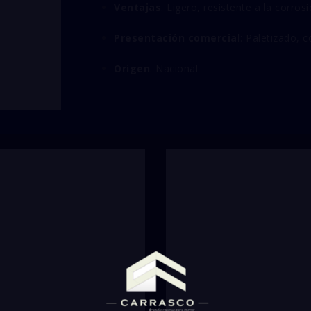
Ventajas
: Ligero, resistente a la corro
Presentación comercial
: Paletizado, c
Origen
: Nacional