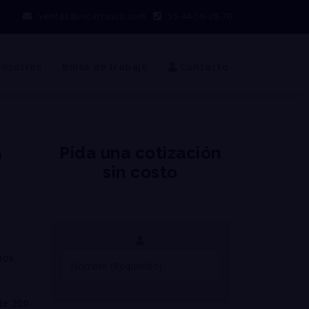
ventas@incarrasco.com
55-44-56-38-70
nosotros
Bolsa de trabajo
Contacto
Pida una cotización
O
sin costo
mos
de 200