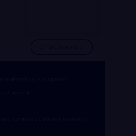
generalmente 99.7% o superior)
ar o trapezoidal
d,
inado, construcción, industria automotriz y