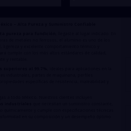
éxico – Alta Pureza y Suministro Confiable
lta pureza para fundición
, llegaste al lugar indicado. En
oras de metales no ferrosos, el aluminio es uno de los
, ligereza y excelente comportamiento térmico y
ra cumplir con los más altos estándares de calidad,
te y rentable.
s superiores al 99.7%
, ideales para aplicaciones en la
s industriales, partes de maquinaria, perfiles
propiedades específicas de resistencia, maleabilidad y
as a todo México. Nuestros clientes incluyen
s industriales
que necesitan un suministro constante,
zado químicamente y cumple con especificaciones técnicas
niformidad en su composición y un desempeño óptimo