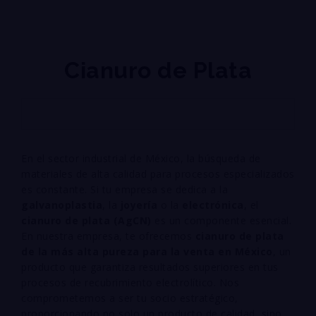
Cianuro de Plata
En el sector industrial de México, la búsqueda de
materiales de alta calidad para procesos especializados
es constante. Si tu empresa se dedica a la
galvanoplastia
, la
joyería
o la
electrónica
, el
cianuro de plata (
A
g
CN
)
es un componente esencial.
En nuestra empresa, te ofrecemos
cianuro de plata
de la más alta pureza para la venta en México
, un
producto que garantiza resultados superiores en tus
procesos de recubrimiento electrolítico. Nos
comprometemos a ser tu socio estratégico,
proporcionando no solo un producto de calidad, sino