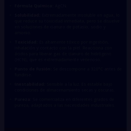
Fórmula Química:
A
g
CN
.
Solubilidad:
Extremadamente insoluble en agua, lo
que reduce su toxicidad inmediata, pero se disuelve
en soluciones de cianuro de potasio, sodio y
amonio.
Toxicidad:
Es altamente tóxico por ingestión,
inhalación y contacto con la piel. Reacciona con
ácidos para liberar gas de cianuro de hidrógeno
(
H
CN
), que es extremadamente venenoso.
Punto de Fusión:
Se descompone a 320°C antes de
fundirse.
Inestabilidad:
Sensible a la luz. Es estable bajo
condiciones de almacenamiento secas y oscuras.
Pureza:
Se comercializa en diferentes grados de
pureza, adaptados a las necesidades industriales.