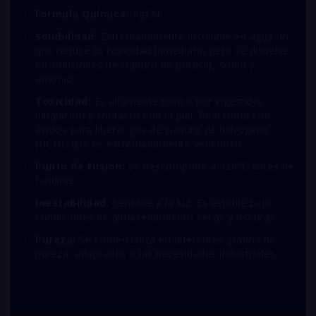
Fórmula Química:
A
g
CN
.
Solubilidad:
Extremadamente insoluble en agua, lo
que reduce su toxicidad inmediata, pero se disuelve
en soluciones de cianuro de potasio, sodio y
amonio.
Toxicidad:
Es altamente tóxico por ingestión,
inhalación y contacto con la piel. Reacciona con
ácidos para liberar gas de cianuro de hidrógeno
(
H
CN
), que es extremadamente venenoso.
Punto de Fusión:
Se descompone a 320°C antes de
fundirse.
Inestabilidad:
Sensible a la luz. Es estable bajo
condiciones de almacenamiento secas y oscuras.
Pureza:
Se comercializa en diferentes grados de
pureza, adaptados a las necesidades industriales.