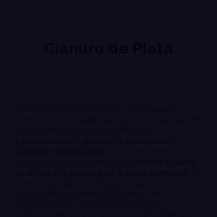
Cianuro de Plata
En el sector industrial de México, la búsqueda de
materiales de alta calidad para procesos especializados
es constante. Si tu empresa se dedica a la
galvanoplastia
, la
joyería
o la
electrónica
, el
cianuro de plata (
A
g
CN
)
es un componente esencial.
En nuestra empresa, te ofrecemos
cianuro de plata
de la más alta pureza para la venta en México
, un
producto que garantiza resultados superiores en tus
procesos de recubrimiento electrolítico. Nos
comprometemos a ser tu socio estratégico,
proporcionando no solo un producto de calidad, sino