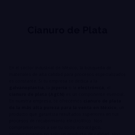
Cianuro de Plata
En el sector industrial de México, la búsqueda de
materiales de alta calidad para procesos especializados
es constante. Si tu empresa se dedica a la
galvanoplastia
, la
joyería
o la
electrónica
, el
cianuro de plata (
A
g
CN
)
es un componente esencial.
En nuestra empresa, te ofrecemos
cianuro de plata
de la más alta pureza para la venta en México
, un
producto que garantiza resultados superiores en tus
procesos de recubrimiento electrolítico. Nos
comprometemos a ser tu socio estratégico,
proporcionando no solo un producto de calidad, sino