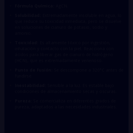
Fórmula Química:
A
g
CN
.
Solubilidad:
Extremadamente insoluble en agua, lo
que reduce su toxicidad inmediata, pero se disuelve
en soluciones de cianuro de potasio, sodio y
amonio.
Toxicidad:
Es altamente tóxico por ingestión,
inhalación y contacto con la piel. Reacciona con
ácidos para liberar gas de cianuro de hidrógeno
(
H
CN
), que es extremadamente venenoso.
Punto de Fusión:
Se descompone a 320°C antes de
fundirse.
Inestabilidad:
Sensible a la luz. Es estable bajo
condiciones de almacenamiento secas y oscuras.
Pureza:
Se comercializa en diferentes grados de
pureza, adaptados a las necesidades industriales.