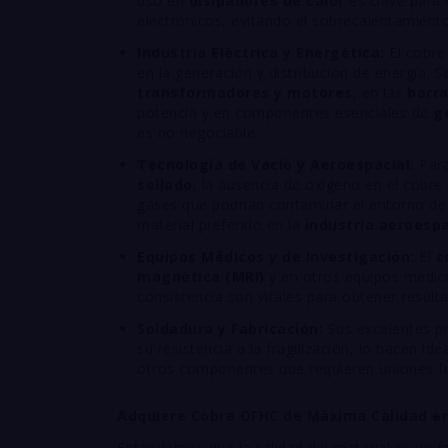
uso en
disipadores de calor
es clave para
electrónicos, evitando el sobrecalentamiento
Industria Eléctrica y Energética:
El cobre
en la generación y distribución de energía. Se
transformadores y motores
, en las
barra
potencia y en componentes esenciales de
g
es no negociable.
Tecnología de Vacío y Aeroespacial:
Para
sellado
, la ausencia de oxígeno en el cobre 
gases que podrían contaminar el entorno de 
material preferido en la
industria aeroespa
Equipos Médicos y de Investigación:
El
c
magnética (MRI)
y en otros equipos médico
consistencia son vitales para obtener resulta
Soldadura y Fabricación:
Sus excelentes p
su resistencia a la fragilización, lo hacen id
otros componentes que requieren uniones fu
Adquiere Cobre OFHC de Máxima Calidad e
Entendemos que la calidad del material es un f