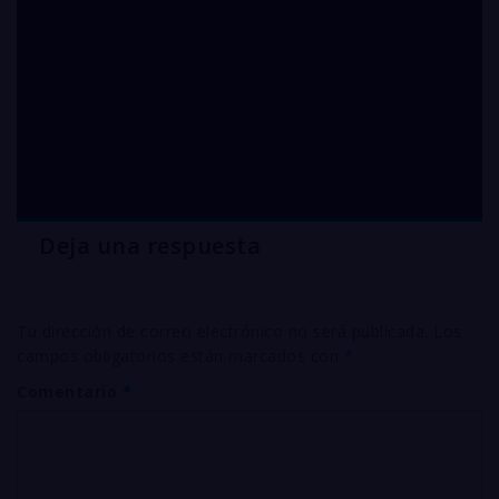
Palets de COBRE
libre de oxígeno en
España – Venta para
toda la península
Deja una respuesta
Tu dirección de correo electrónico no será publicada.
Los
campos obligatorios están marcados con
*
Comentario
*