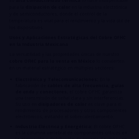
su
alta conductividad térmica
lo hace indispensable
para la
disipación de calor
en la industria electrónica
y de semiconductores, donde el control de la
temperatura es vital para el rendimiento y la vida útil de
los dispositivos.
Usos y Aplicaciones Estratégicas del Cobre OFHC
en la Industria Mexicana
La versatilidad y las propiedades únicas de nuestro
cobre OFHC para la venta en México
lo convierten
en un material estratégico en múltiples sectores:
Electrónica y Telecomunicaciones:
En la
fabricación de
cables de alta frecuencia
,
guías
de onda
y
conectores
, el cobre OFHC garantiza
una transmisión de señal clara y sin interferencias.
Su uso en
disipadores de calor
es clave para el
rendimiento de procesadores y otros componentes
electrónicos, evitando el sobrecalentamiento.
Industria Eléctrica y Energética:
El cobre OFHC
es la columna vertebral de componentes críticos en
la generación y distribución de energía. Se utiliza en