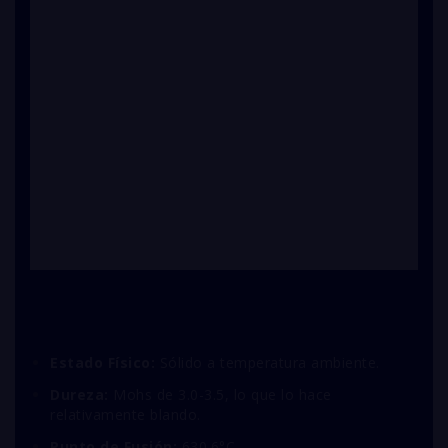
Estado Físico:
Sólido a temperatura ambiente.
Dureza:
Mohs de 3.0-3.5, lo que lo hace
relativamente blando.
Punto de Fusión:
630.6°C.