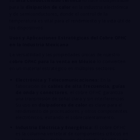
su
alta conductividad térmica
lo hace indispensable
para la
disipación de calor
en la industria electrónica
y de semiconductores, donde el control de la
temperatura es vital para el rendimiento y la vida útil de
los dispositivos.
Usos y Aplicaciones Estratégicas del Cobre OFHC
en la Industria Mexicana
La versatilidad y las propiedades únicas de nuestro
cobre OFHC para la venta en México
lo convierten
en un material estratégico en múltiples sectores:
Electrónica y Telecomunicaciones:
En la
fabricación de
cables de alta frecuencia
,
guías
de onda
y
conectores
, el cobre OFHC garantiza
una transmisión de señal clara y sin interferencias.
Su uso en
disipadores de calor
es clave para el
rendimiento de procesadores y otros componentes
electrónicos, evitando el sobrecalentamiento.
Industria Eléctrica y Energética:
El cobre OFHC
es la columna vertebral de componentes críticos en
la generación y distribución de energía. Se utiliza en