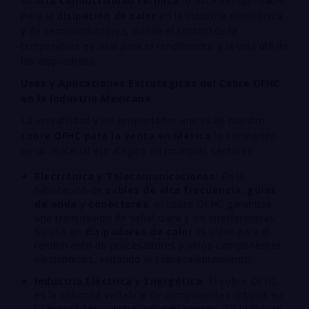
su
alta conductividad térmica
lo hace indispensable
para la
disipación de calor
en la industria electrónica
y de semiconductores, donde el control de la
temperatura es vital para el rendimiento y la vida útil de
los dispositivos.
Usos y Aplicaciones Estratégicas del Cobre OFHC
en la Industria Mexicana
La versatilidad y las propiedades únicas de nuestro
cobre OFHC para la venta en México
lo convierten
en un material estratégico en múltiples sectores:
Electrónica y Telecomunicaciones:
En la
fabricación de
cables de alta frecuencia
,
guías
de onda
y
conectores
, el cobre OFHC garantiza
una transmisión de señal clara y sin interferencias.
Su uso en
disipadores de calor
es clave para el
rendimiento de procesadores y otros componentes
electrónicos, evitando el sobrecalentamiento.
Industria Eléctrica y Energética:
El cobre OFHC
es la columna vertebral de componentes críticos en
la generación y distribución de energía. Se utiliza en