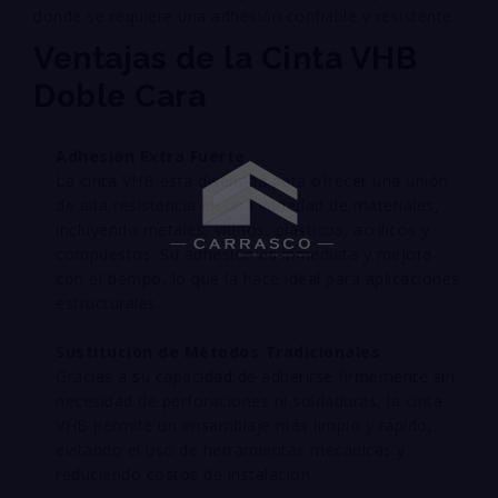
donde se requiere una adhesión confiable y resistente.
Ventajas de la Cinta VHB
Doble Cara
Adhesión Extra Fuerte
La cinta VHB está diseñada para ofrecer una unión
de alta resistencia en una variedad de materiales,
incluyendo metales, vidrios, plásticos, acrílicos y
compuestos. Su adhesión es inmediata y mejora
con el tiempo, lo que la hace ideal para aplicaciones
estructurales.
Sustitución de Métodos Tradicionales
Gracias a su capacidad de adherirse firmemente sin
necesidad de perforaciones ni soldaduras, la cinta
VHB permite un ensamblaje más limpio y rápido,
evitando el uso de herramientas mecánicas y
reduciendo costos de instalación.