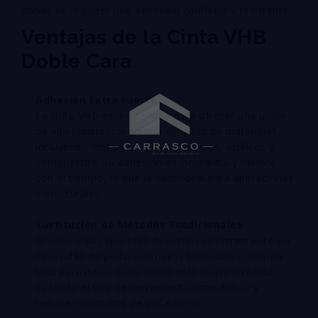
donde se requiere una adhesión confiable y resistente.
Ventajas de la Cinta VHB
Doble Cara
Adhesión Extra Fuerte
La cinta VHB está diseñada para ofrecer una unión
de alta resistencia en una variedad de materiales,
incluyendo metales, vidrios, plásticos, acrílicos y
compuestos. Su adhesión es inmediata y mejora
con el tiempo, lo que la hace ideal para aplicaciones
estructurales.
Sustitución de Métodos Tradicionales
Gracias a su capacidad de adherirse firmemente sin
necesidad de perforaciones ni soldaduras, la cinta
VHB permite un ensamblaje más limpio y rápido,
evitando el uso de herramientas mecánicas y
reduciendo costos de instalación.