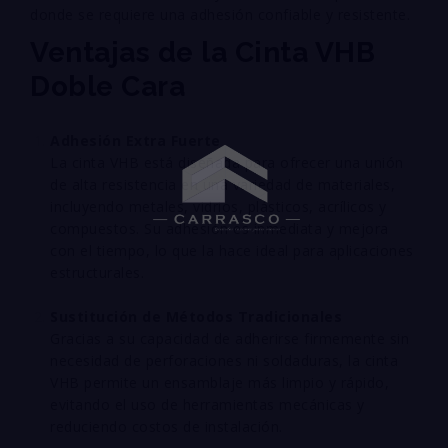
donde se requiere una adhesión confiable y resistente.
Ventajas de la Cinta VHB
Doble Cara
Adhesión Extra Fuerte
La cinta VHB está diseñada para ofrecer una unión
de alta resistencia en una variedad de materiales,
incluyendo metales, vidrios, plásticos, acrílicos y
compuestos. Su adhesión es inmediata y mejora
con el tiempo, lo que la hace ideal para aplicaciones
estructurales.
Sustitución de Métodos Tradicionales
Gracias a su capacidad de adherirse firmemente sin
necesidad de perforaciones ni soldaduras, la cinta
VHB permite un ensamblaje más limpio y rápido,
evitando el uso de herramientas mecánicas y
reduciendo costos de instalación.