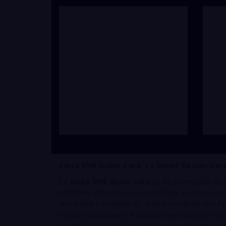
Cinta VHB Doble Cara: La Mejor Opción par
La
cinta VHB doble cara
se ha convertido en 
múltiples industrias. Su tecnología avanzada p
remaches y soldaduras, proporcionando una fija
cinta es ampliamente utilizada en sectores como
de rótulos, la metalmecánica y muchas otras ap