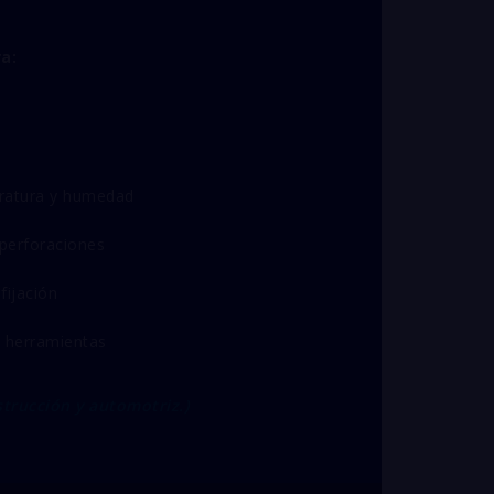
a:
ratura y humedad
 perforaciones
fijación
e herramientas
strucción y automotriz.)