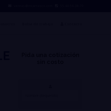
ventas@incarrasco.com
55-44-56-38-70
nosotros
Bolsa de trabajo
Contacto
LE
Pida una cotización
sin costo