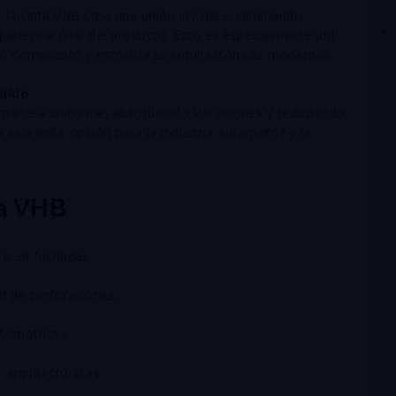
, la cinta VHB crea una unión invisible, eliminando
ariencia final del producto. Esto es especialmente útil
nio compuesto y estructuras arquitectónicas modernas.
uido
 manera uniforme, absorbiendo vibraciones y reduciendo
a excelente opción para la industria automotriz y la
ta VHB
to en fachadas.
d de perforaciones.
utomotrices.
s arquitectónicas.