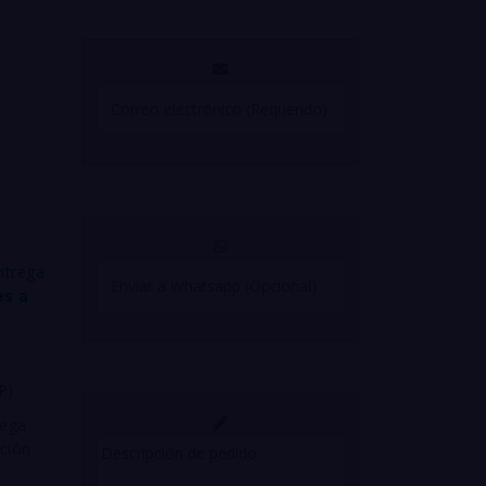
ntrega
es a
CP)
rega
ión .