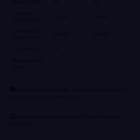
Dureza HRB
56
62
Limite de
41,500
44,000
Cedencia PSI
Esfuerzo a la
49,000
53,000
Tensión PSI
Elongación %
20
20
Reducción de
45
40
Área %
Envíos a todo el país :
Contamos con servicio de
entrega a cualquier parte del país
Disponibilidad inmediata
en Todos nuestros
productos