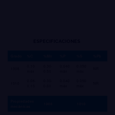
ESPECIFICACIONES
Grado
%C
%Mn
%P
%S
%Pb
0.10
0.30-
0.040
0.050
1008
NR
máx
0.50
máx
máx
0.08-
0.30-
0.040
0.050
1010
NR
0.13
0.60
máx
máx
Propiedades
1008
1010
mecánicas​