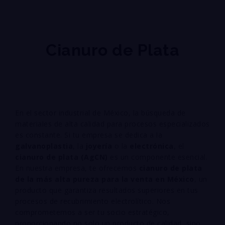
Cianuro de Plata
En el sector industrial de México, la búsqueda de
materiales de alta calidad para procesos especializados
es constante. Si tu empresa se dedica a la
galvanoplastia
, la
joyería
o la
electrónica
, el
cianuro de plata (
A
g
CN
)
es un componente esencial.
En nuestra empresa, te ofrecemos
cianuro de plata
de la más alta pureza para la venta en México
, un
producto que garantiza resultados superiores en tus
procesos de recubrimiento electrolítico. Nos
comprometemos a ser tu socio estratégico,
proporcionando no solo un producto de calidad, sino