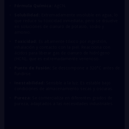
Fórmula Química:
A
g
CN
.
Solubilidad:
Extremadamente insoluble en agua, lo
que reduce su toxicidad inmediata, pero se disuelve
en soluciones de cianuro de potasio, sodio y
amonio.
Toxicidad:
Es altamente tóxico por ingestión,
inhalación y contacto con la piel. Reacciona con
ácidos para liberar gas de cianuro de hidrógeno
(
H
CN
), que es extremadamente venenoso.
Punto de Fusión:
Se descompone a 320°C antes de
fundirse.
Inestabilidad:
Sensible a la luz. Es estable bajo
condiciones de almacenamiento secas y oscuras.
Pureza:
Se comercializa en diferentes grados de
pureza, adaptados a las necesidades industriales.