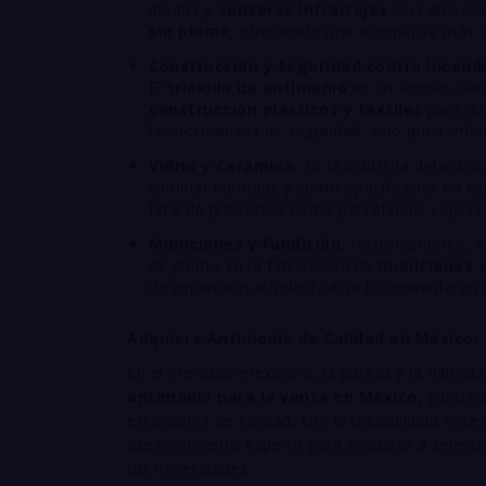
diodos y
sensores infrarrojos
. Sus aleaci
sin plomo
, ofreciendo una alternativa más s
Construcción y Seguridad contra Incendi
El
trióxido de antimonio
es un aditivo cla
construcción plásticos y textiles
para dot
las normativas de seguridad, sino que tambi
Vidrio y Cerámica:
En la industria del vidri
eliminar burbujas y como opacificador en esm
final de productos como porcelanas, vajillas 
Municiones y Fundición:
Históricamente, el
de plomo en la fabricación de
municiones y
de expansión al solidificarse lo convierte en
Adquiere Antimonio de Calidad en México: 
En el mercado mexicano, la pureza y la fiabili
antimonio para la venta en México
, garant
estándares de calidad, con la trazabilidad nece
asesoramiento experto para ayudarte a selecci
tus necesidades.