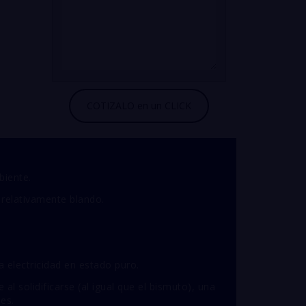
biente.
 relativamente blando.
a electricidad en estado puro.
al solidificarse (al igual que el bismuto), una
nes.