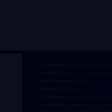
Estado Físico:
Sólido a temperatura am
Dureza:
Mohs de 3.0-3.5, lo que lo hace
Punto de Fusión:
630.6°C.
Densidad:
6.69 g/cm³.
Conducción:
Mal conductor del calor y l
Propiedades de Expansión:
Se expande 
propiedad útil en la fundición de aleacio