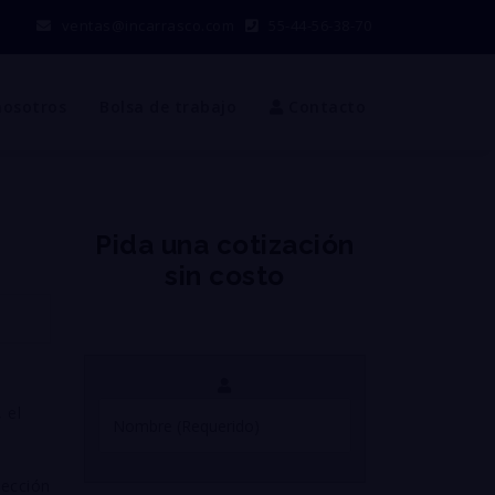
ventas@incarrasco.com
55-44-56-38-70
nosotros
Bolsa de trabajo
Contacto
Pida una cotización
sin costo
a
 el
tección