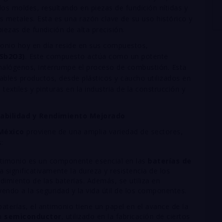
os moldes, resultando en piezas de fundición nítidas y
os metales. Esta es una razón clave de su uso histórico y
iezas de fundición de alta precisión.
imonio hoy en día reside en sus compuestos,
S
b
2
O
3
)
. Este compuesto actúa como un potente
halógenos, interrumpe el proceso de combustión. Esta
ables productos, desde plásticos y caucho utilizados en
 textiles y pinturas en la industria de la construcción y
rabilidad y Rendimiento Mejorado
México
proviene de una amplia variedad de sectores,
:
timonio es un componente esencial en las
baterías de
 significativamente la dureza y resistencia de los
dimiento de las baterías. Además, se utiliza en
yendo a la seguridad y la vida útil de los componentes.
baterías, el antimonio tiene un papel en el avance de la
un
semiconductor
, utilizado en la fabricación de ciertos