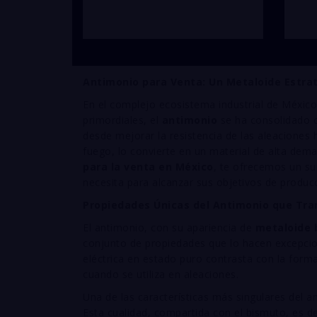
Antimonio para Venta: Un Metaloide Estrat
En el complejo ecosistema industrial de México,
primordiales, el
antimonio
se ha consolidado c
desde mejorar la resistencia de las aleaciones 
fuego, lo convierte en un material de alta dem
para la venta en México
, te ofrecemos un sum
necesita para alcanzar sus objetivos de producc
Propiedades Únicas del Antimonio que Tr
El antimonio, con su apariencia de
metaloide b
conjunto de propiedades que lo hacen excepcio
eléctrica en estado puro contrasta con la form
cuando se utiliza en aleaciones.
Una de las características más singulares del 
Esta cualidad, compartida con el bismuto, es de 