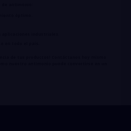
 de antimonio:
miento óptimo.
aplicaciones industriales.
e en todo el país.
ciencia de tus productos! Contáctanos hoy mismo
 cómo nuestro antimonio puede convertirse en un
dustrias químicas Ecuad