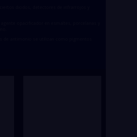
ciertos diodos, detectores de infrarrojos y
gente opacificador en esmaltes, porcelanas y
rio.
 de antimonio se utilizan como pigmentos