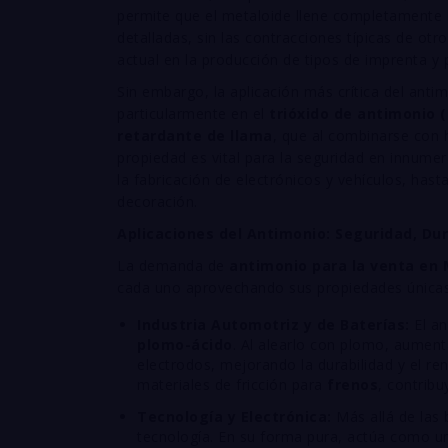
permite que el metaloide llene completamente l
detalladas, sin las contracciones típicas de otr
actual en la producción de tipos de imprenta y p
Sin embargo, la aplicación más crítica del ant
particularmente en el
trióxido de antimonio (
retardante de llama
, que al combinarse con 
propiedad es vital para la seguridad en innumer
la fabricación de electrónicos y vehículos, hasta
decoración.
Aplicaciones del Antimonio: Seguridad, Du
La demanda de
antimonio para la venta en 
cada uno aprovechando sus propiedades únicas
Industria Automotriz y de Baterías:
El an
plomo-ácido
. Al alearlo con plomo, aumenta
electrodos, mejorando la durabilidad y el ren
materiales de fricción para
frenos
, contribu
Tecnología y Electrónica:
Más allá de las 
tecnología. En su forma pura, actúa como 