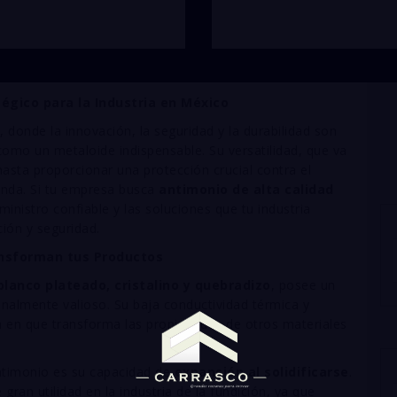
égico para la Industria en México
 donde la innovación, la seguridad y la durabilidad son
omo un metaloide indispensable. Su versatilidad, que va
hasta proporcionar una protección crucial contra el
anda. Si tu empresa busca
antimonio de alta calidad
inistro confiable y las soluciones que tu industria
ión y seguridad.
ansforman tus Productos
lanco plateado, cristalino y quebradizo
, posee un
nalmente valioso. Su baja conductividad térmica y
a en que transforma las propiedades de otros materiales
antimonio es su capacidad de
expansión al solidificarse
.
gran utilidad en la industria de la fundición, ya que