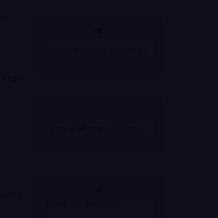
a
dad
ntrega
e
iseño