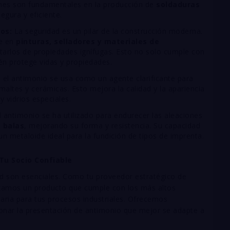
ones son fundamentales en la producción de
soldaduras
egura y eficiente.
os:
La seguridad es un pilar de la construcción moderna.
ve en
pinturas, selladores y materiales de
arlos de propiedades ignífugas. Esto no solo cumple con
én protege vidas y propiedades.
o, el antimonio se usa como un agente clarificante para
altes y cerámicas. Esto mejora la calidad y la apariencia
y vidrios especiales.
 antimonio se ha utilizado para endurecer las aleaciones
 balas
, mejorando su forma y resistencia. Su capacidad
 un metaloide ideal para la fundición de tipos de imprenta.
Tu Socio Confiable
dad son esenciales. Como tu proveedor estratégico de
izamos un producto que cumple con los más altos
saria para tus procesos industriales. Ofrecemos
onar la presentación de antimonio que mejor se adapte a