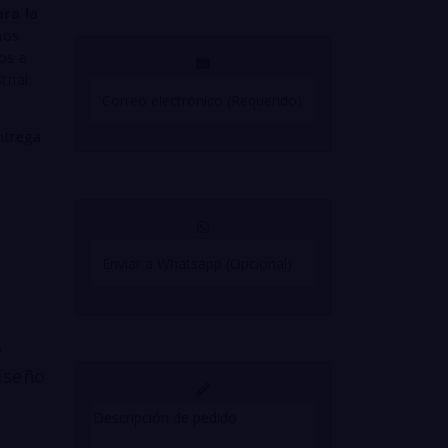
ara la
mos
os a
rial.
ntrega
e
iseño