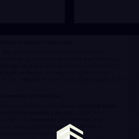
lidad y Soluciones Industriales
l
zinc
se posiciona como un metal fundamental,
 corrosión
, su versatilidad en diversas
aleaciones
y sus
otección del acero
hasta la nutrición y la electrónica. Si
la venta en México
, has llegado al lugar indicado.
de zinc, adaptándonos a las necesidades específicas de
ue Impulsan tu Producción
riza por su distintivo color
blanco azulado brillante
y
oderadamente
maleable y dúctil
en rangos de
a reside en su
resistencia a la corrosión
. Esta
ural de una capa protectora de
óxido de zinc
o
ente del entorno corrosivo, prolongando