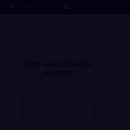
ventas@incarrasco.com
55-44-56-38-70
nosotros
Bolsa de trabajo
Contacto
Pida una cotización
sin costo
en
arcan