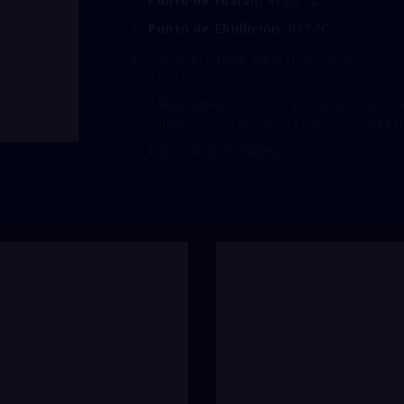
Punto de Ebullición:
907 °C.
Conductividad Eléctrica:
Moderada con
de la del cobre).
Aleaciones:
Forma importantes aleacion
aluminio, magnesio y cobre), que posee
Propiedades Químicas:
Reacciona con á