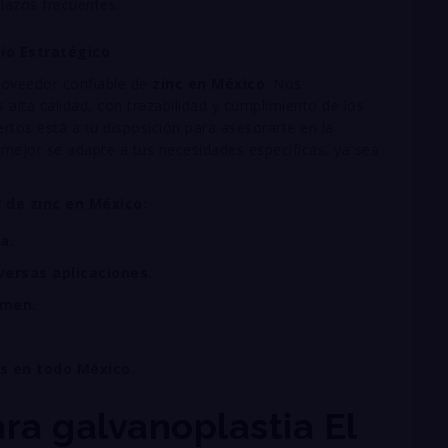
lazos frecuentes.
io Estratégico
roveedor confiable de
zinc en México
. Nos
lta calidad, con trazabilidad y cumplimiento de los
rtos está a tu disposición para asesorarte en la
e mejor se adapte a tus necesidades específicas, ya sea
 de zinc en México:
a.
ersas aplicaciones.
umen.
s en todo México.
ra galvanoplastia El