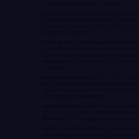
indispensables en diversos sectores.
Fundición a Presión: Precisión y Eficienci
fabricación de alta velocidad que permite l
tolerancias ajustadas y formas intrincadas, 
precisos y económicos.
Óxido de Zinc: Un Compuesto Multifacét
compuesto con una asombrosa variedad de u
como activador en la producción de
caucho
solares
por sus propiedades UV, y en la ind
astringentes.
Energía y Electrónica:
El zinc es un compo
las tradicionales pilas secas y las prometed
energética y son una alternativa más sosteni
electrónicos y soldaduras
.
Agricultura y Nutrición:
El zinc es un
micr
y humanos. Se utiliza en
fertilizantes
para 
dietéticos
para asegurar una ingesta adecu
Construcción Sostenible:
En aplicaciones d
canalones
por su durabilidad y resistencia 