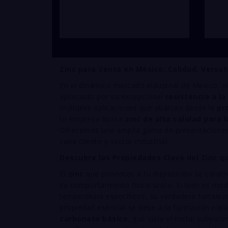
Zinc para Venta en México: Calidad, Versati
En el dinámico mercado industrial de México, e
apreciado por su excepcional
resistencia a la
múltiples aplicaciones que abarcan desde la
pr
tu empresa busca
zinc de alta calidad para 
Ofrecemos una amplia gama de presentaciones 
cada cliente y sector industrial.
Descubre las Propiedades Clave del Zinc q
El
zinc
que ponemos a tu disposición se caracte
su comportamiento físico único. Si bien es m
temperatura específicos, su verdadera fortalez
propiedad esencial se debe a la formación nat
carbonato básico
, que aísla el metal subyac