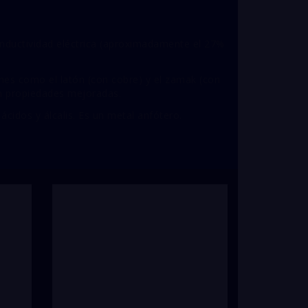
ductividad eléctrica (aproximadamente el 27%
es como el latón (con cobre) y el zamak (con
n propiedades mejoradas.
cidos y álcalis. Es un metal anfótero.