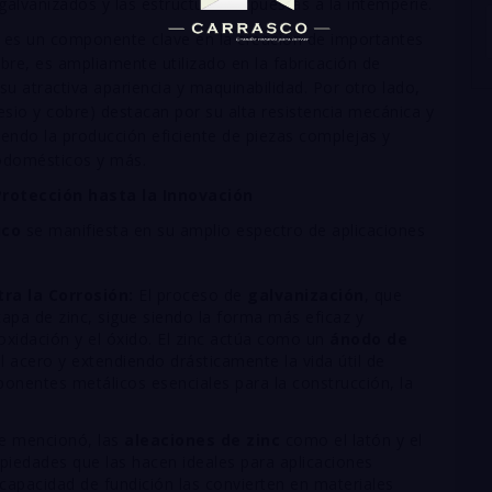
s galvanizados y las estructuras expuestas a la intemperie.
nc es un componente clave en la creación de importantes
obre, es ampliamente utilizado en la fabricación de
su atractiva apariencia y maquinabilidad. Por otro lado,
sio y cobre) destacan por su alta resistencia mecánica y
iendo la producción eficiente de piezas complejas y
rodomésticos y más.
Protección hasta la Innovación
ico
se manifiesta en su amplio espectro de aplicaciones
tra la Corrosión:
El proceso de
galvanización
, que
capa de zinc, sigue siendo la forma más eficaz y
xidación y el óxido. El zinc actúa como un
ánodo de
 acero y extendiendo drásticamente la vida útil de
mponentes metálicos esenciales para la construcción, la
 mencionó, las
aleaciones de zinc
como el latón y el
iedades que las hacen ideales para aplicaciones
 capacidad de fundición las convierten en materiales