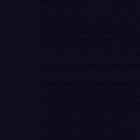
significativamente la vida útil de los materiale
Además de su resistencia a la corrosión, el zi
aleaciones
. El
latón
, una aleación de zinc y c
herrajes, tuberías y elementos decorativos por 
las aleaciones de
zamak
(zinc, aluminio, magne
su aptitud para la
fundición a presión
, permit
precisas para la industria automotriz, de elect
Aplicaciones Versátiles del Zinc: Desde la 
La versatilidad del
zinc para la venta en Méx
industriales:
Galvanización: La Barrera Definitiva con
consiste en recubrir acero o hierro con una 
económica de proteger estos metales de la o
sacrificio
, corroyéndose preferentemente al
estructuras, tuberías, tornillería y otros co
infraestructura y la industria en general.
Aleaciones de Alto Rendimiento:
Como se
zamak ofrecen combinaciones únicas de prop
específicas. Su maquinabilidad, resistencia y