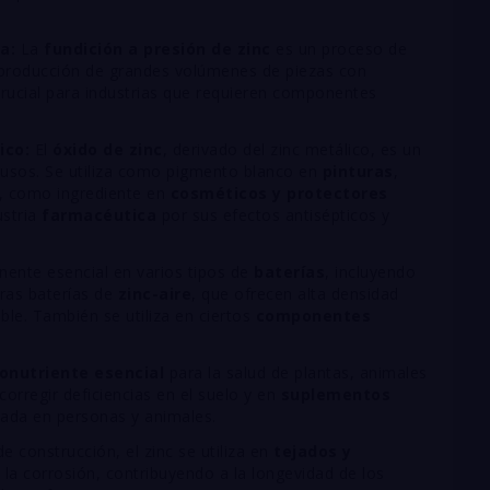
a:
La
fundición a presión de zinc
es un proceso de
a producción de grandes volúmenes de piezas con
crucial para industrias que requieren componentes
ico:
El
óxido de zinc
, derivado del zinc metálico, es un
sos. Se utiliza como pigmento blanco en
pinturas
,
, como ingrediente en
cosméticos y protectores
ustria
farmacéutica
por sus efectos antisépticos y
nente esencial en varios tipos de
baterías
, incluyendo
oras baterías de
zinc-aire
, que ofrecen alta densidad
ble. También se utiliza en ciertos
componentes
onutriente esencial
para la salud de plantas, animales
corregir deficiencias en el suelo y en
suplementos
ada en personas y animales.
e construcción, el zinc se utiliza en
tejados y
a la corrosión, contribuyendo a la longevidad de los