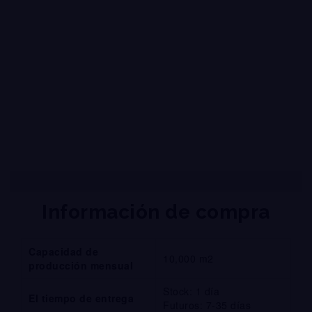
Suministro y fabricación de panel de
aluminio compuesto en México.
Información de compra
Capacidad de
10,000 m2
producción mensual
Stock: 1 día
El tiempo de entrega
Futuros: 7-35 días