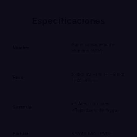
Especificaciones
Panel compuesto de
Nombre
aluminio (ACP)
5.6kg/m2 «4mm» – 6.8kg
Peso
/ m2 «6mm»
15 Años / 30 años
Garantía
«Retardante de fuego»
Pintura
KYNAR 500 / PVDF