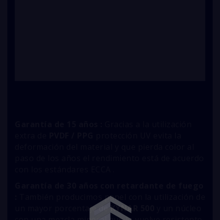
Garantía de 15 años :
Gracias a la utilización
extra de
PVDF / PPG
protección UV evita la
deformación del material y que pierda color al
paso de los años el rendimiento está de acuerdo
con los estándares ECCA .
Garantía de 30 años con retardante de fuego
:
También producimos panel con la utilización de
un mayor porcentaje de
KYNAR 500
y un núcleo
con una mezcla mineral que lo vuelve resistente