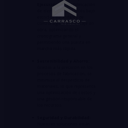
Ejecución:
La prefabricación
de elementos metálicos bajo
estrictos estándares de
control agiliza el montaje en
obra, optimizando el
cronograma general y
permitiendo una puesta en
marcha más rápida
.
Sostenibilidad y Ahorro:
Gracias a la precisión en los
procesos de fabricación, se
minimiza el desperdicio de
materiales, lo que representa
una optimización de costos y
una gestión responsable de
los recursos
.
Seguridad y Durabilidad:
Nuestras soluciones están